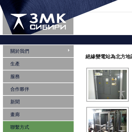
您在這裡
關於我們
絕緣變電站為北方地區
生產
服務
合作夥伴
新聞
畫廊
聯繫方式