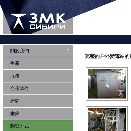
您在這裡
關於我們
完整的戶外變電站的KT
生產
服務
合作夥伴
新聞
畫廊
聯繫方式