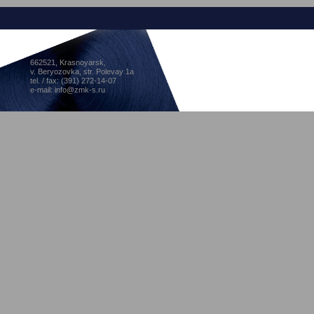
662521, Krasnoyarsk,
v. Beryozovka, str. Polevay 1a
tel. / fax: (391) 272-14-07
e-mail: info@zmk-s.ru