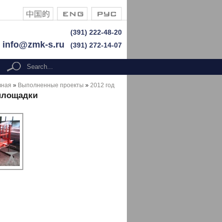
(391) 222-48-20
info@zmk-s.ru
(391) 272-14-07
Search form
search
вная
»
Выполненные проекты
»
2012 год
площадки