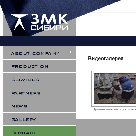
You are here
Видеогалерея
Презентация завода к участ