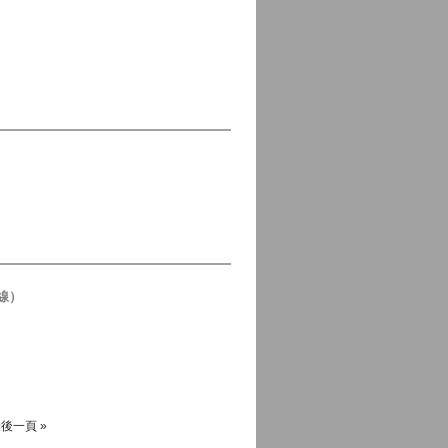
過線）
後一頁 »