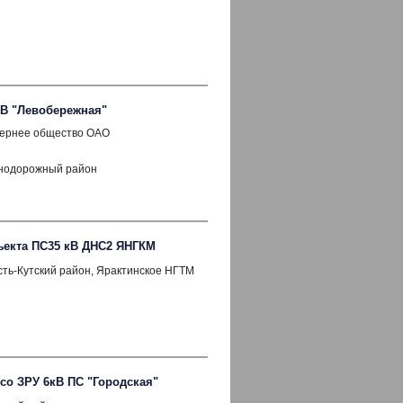
кВ "Левобережная"
ернее общество ОАО
знодорожный район
ъекта ПС35 кВ ДНС2 ЯНГКМ
сть-Кутский район, Ярактинское НГТМ
со ЗРУ 6кВ ПС "Городская"