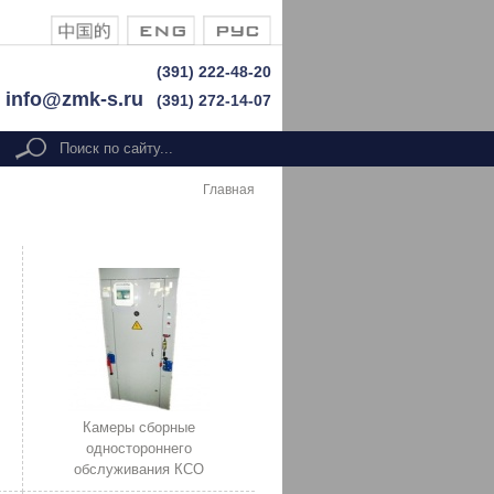
(391) 222-48-20
info@zmk-s.ru
(391) 272-14-07
Форма поиска
search
Главная
Камеры сборные
одностороннего
обслуживания КСО