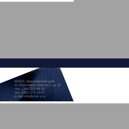
662521, Красноярский край
пгт Березовка, квартал 3, зд. 19
тел.: (391) 222-48-20
тел.: (391) 272-14-07
e-mail: info@zmk-s.ru